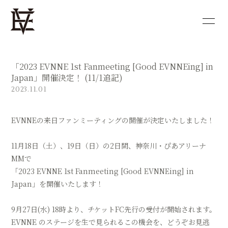
HOME
NEWS
「2023 EVNNE 1st Fanmeeting [Good EVNNEing] in
PROFILE
DISCOGRAPHY
Japan」開催決定！ (11/1追記)
2023.11.01
VIDEO
BLOG
EVNNEの来日ファンミーティングの開催が決定いたしました！
MOVIE
PHOTO
11月18日（土）、19日（日）の2日間、神奈川・ぴあアリーナ
SHOP
MMで
「2023 EVNNE 1st Fanmeeting [Good EVNNEing] in
Japan」を開催いたします！
9月27日(水) 18時より、チケットFC先行の受付が開始されます。
会員登録
ログイン
EVNNE のステージを生で見られるこの機会を、どうぞお見逃