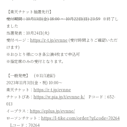
【楽天チケット抽選先行】
受付期間：10月13日(金) 18:00 ～ 10月22日(日) 23:59
※終了し
ました
当選発表：10月24日(火)
受付ページ：
https://r-t.jp/evnne
(受付時間よりご確認いただ
けます)
※おひとり様につき各公演4枚まで申込可
※指定席のみの受付となります。
【一般発売】 (※11/1追記)
2023年11月3日(金・祝) 10:00～
楽天チケット：
https://r-t.jp/evnne
チケットぴあ：
https://w.pia.jp/t/evnne-k/
Pコード：652-
013
イープラス：
https://eplus.jp/evnne/
ローソンチケット：
https://l-tike.com/order/?gLcode=70264
Lコード：70264