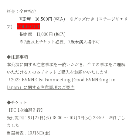
料金：全席指定
VIP席 16,500円 (税込) ※グッズ付き (ステージ前エリ
ア)
SOLD OUT
指定席 11,000円 (税込)
※7歳以上チケット必要、
7歳未満
入場不可
◆注意事項
本公演に関する注意事項を一読いただき、全ての事項をご理解
いただける方のみチケットご購入をお願いいたします。
「2023 EVNNE 1st Fanmeeting [Good EVNNEing] in
Japan」に関する注意事項のご案内
◆チケット
【FC 1次抽選先行】
受付期間：9月27日(水) 18:00 ～ 10月3日(火) 23:59
※終了し
ました
当選発表：10月6日(金)