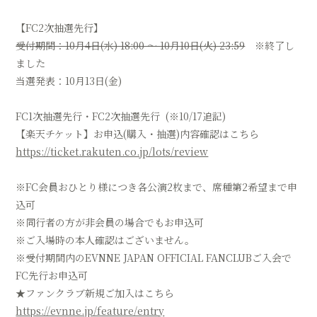
【FC2次抽選先行】
受付期間：10月4日(水) 18:00 ～ 10月10日(火) 23:59
※終了し
ました
当選発表：10月13日(金)
FC1次抽選先行・FC2次抽選先行 (※10/17追記)
【楽天チケット】お申込(購入・抽選)内容確認はこちら
https://ticket.rakuten.co.jp/lots/review
※FC会員おひとり様につき各公演2枚まで、席種第2希望まで申
込可
※同行者の方が非会員の場合でもお申込可
※ご入場時の本人確認はございません。
※受付期間内のEVNNE JAPAN OFFICIAL FANCLUBご入会で
FC先行お申込可
★ファンクラブ新規ご加入はこちら
https://evnne.jp/feature/entry