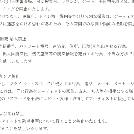
内部(出入国審査場、保安検索台、ラウンジ、ゲート、手荷物受取区域、
ーミングを禁止いたします。
アだけでなく、免税店、トイレ前、機内等での無分別な撮影は、アーティ
フに迷惑をかける恐れがあるため、その空間での写真や動画の撮影を禁
·販売·購入禁止
民登録番号、パスポート番号、連絡先、住所、ID等)を流出させる行為、
、出入国航空便、機内座席等の航空情報を売買する行為、不当な方法で
を禁止いたします。
ーキング禁止
習得し、プライベートスペースに侵入する行為、電話、メール、メッセン
 これは、同じ行為をアーティストの家族、友人、知人等を相手にする場
場内のパスワードを不法にコピー・製作・取得してアーティストに接近す
および同行禁止
アーティストの乗車車両について行くことを禁止いたします。
げることを禁止いたします。