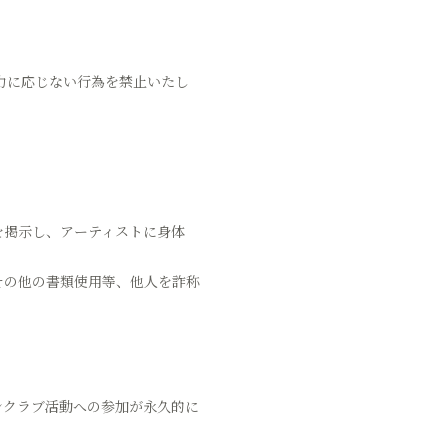
力に応じない行為を禁止いたし
を掲示し、アーティストに身体
その他の書類使用等、他人を詐称
ンクラブ活動への参加が永久的に