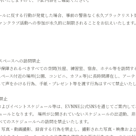
内いたしますので、下記内容をご確認ください。
ールに反する行動が発覚した場合、事前の警告なく永久ブラックリスト処
ァンクラブ活動への参加が永久的に制限されることをお伝えいたします
トスペースへの訪問禁止
ーが保障されるべきすべての空間(社屋、練習室、宿舎、ホテル等を訪問す
スペース付近の場所(公園、コンビニ、カフェ等)に長時間滞在し、アー
行して声をかける行為、手紙・プレゼント等を渡す行為はすべて禁止いた
禁止
およびイベントスケジュール等は、EVNNE公式SNSを通じてご案内し
ュールとなります。 場所が公開されていないスケジュールの出退勤、
べてのスケジュールへの訪問を禁止いたします。
し、写真・動画撮影、録音する行為を禁止し、撮影された写真・映像およ