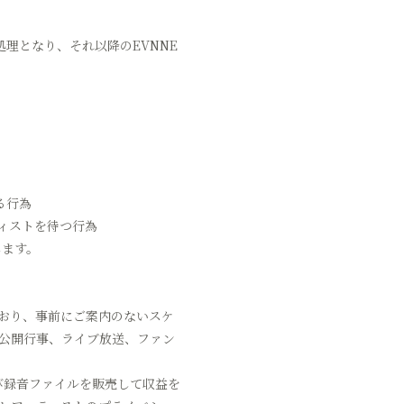
理となり、それ以降のEVNNE
。
る行為
ティストを待つ行為
します。
ており、事前にご案内のないスケ
非公開行事、ライブ放送、ファン
び録音ファイルを販売して収益を