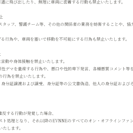
に車道に飛び出したり、無理に車両に密着する行動も禁止いたします。
止
外部スタッフ、警護チーム等、その他の関係者の業務を妨害することや、協
妨げる行為や、車両を塞いで移動を不可能にする行為も禁止いたします。
止
な言動や身体接触を禁止いたします。
で悪性デマを量産する行為や、悪口や性的卑下発言、各種悪質コメント等
の行為を禁止いたします。
渡、身分証譲渡および譲受、身分証等の公文書偽造、他人の身分証および
。
違反する行動が発覚した場合、
スト処理となり、それ以降のEVNNEのすべてのオン・オフラインファ
いたします。