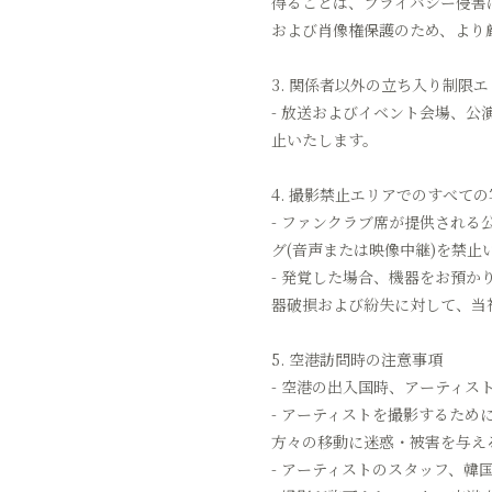
得ることは、プライバシー侵害
および肖像権保護のため、より
3. 関係者以外の立ち入り制限
- 放送およびイベント会場、
止いたします。
4. 撮影禁止エリアでのすべて
- ファンクラブ席が提供され
グ(音声または映像中継)を禁止
- 発覚した場合、機器をお預
器破損および紛失に対して、当
5. 空港訪問時の注意事項
- 空港の出入国時、アーティス
- アーティストを撮影するた
方々の移動に迷惑・被害を与え
- アーティストのスタッフ、