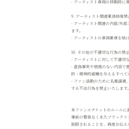
- アーティスト車両の移動時
9. アーティスト関連業務妨害禁
- アーティスト関連の内部/
ます。
- アーティストの車両乗車を
10. その他の不適切な行為の禁
- アーティストに対して不適切
- 虚偽事実や根拠のない内容
的・精神的威嚇を与えるすべて
- ファン活動のために名義譲
する不法行為を禁止いたします
本ファンエチケットのルールに
事前の警告なく永久ブラックリ
制限されることを、再度お伝え