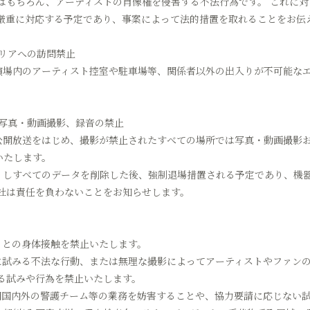
はもちろん、アーティストの肖像権を侵害する不法行為です。 これに対
厳重に対応する予定であり、事案によって法的措置を取れることをお伝
エリアへの訪問禁止
公演場内のアーティスト控室や駐車場等、関係者以外の出入りが不可能な
の写真・動画撮影、録音の禁止
る公開放送をはじめ、撮影が禁止されたすべての場所では写真・動画撮影
いたします。
かりしすべてのデータを削除した後、強制退場措置される予定であり、機
社は責任を負わないことをお知らせします。
トとの身体接触を禁止いたします。
めに試みる不法な行動、または無理な撮影によってアーティストやファン
る試みや行為を禁止いたします。
韓国国内外の警護チーム等の業務を妨害することや、協力要請に応じない