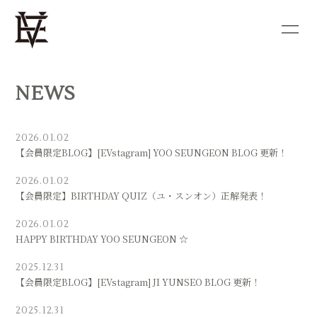
HOME
NEWS
NEWS
PROFILE
DISCOGRAPHY
VIDEO
BLOG
2026.01.02
【会員限定BLOG】[EVstagram] YOO SEUNGEON BLOG 更新！
MOVIE
PHOTO
2026.01.02
【会員限定】BIRTHDAY QUIZ（ユ・スンオン）正解発表！
SHOP
2026.01.02
HAPPY BIRTHDAY YOO SEUNGEON ☆
2025.12.31
【会員限定BLOG】[EVstagram] JI YUNSEO BLOG 更新！
会員登録
ログイン
2025.12.31