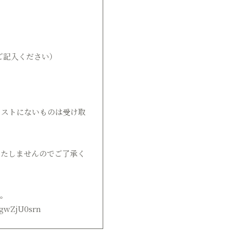
ご記入ください）
リストにないものは受け取
いたしませんのでご了承く
い。
AgwZjU0srn