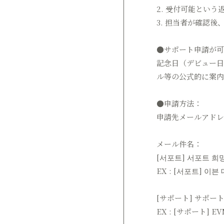
2. 受付可能とい
3. 担当者が確認
●サポート申請が可
記念日（デビュー日
ル等の公式的に案内
●申請方法：
申請先メールアドレス：j
メール件名：
[서포트] 서포트 희망
EX : [서포트] 이븐
[サポート] サポート
EX : [サポート]